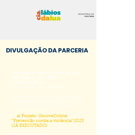
DIVULGAÇÃO DA PARCERIA
Associação Companhia Lábios da Lua –
CIA Lábios da Lua – CNPJ:
01.936.925
/0001-01,
TORNA PUBLICO A PARCERIA:
Formalização do Termo de Fomento com a
SECRETARIA DE ESTADO DE JUSTIÇA E
CIDADANIA DO DISTRITO FEDERAL.
a) Projeto: GrooveOnline
''Prevencão contra a violência" 2023
(JÁ EXECUTADO)