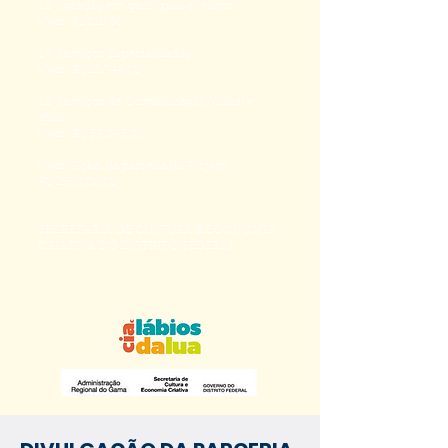
1.3 Locação em geral (para eventos)
Valor: 61.810,00
1.4 Serviços Especializados
Valor: R$ 12.744,00
1.5 Serviços de Comunicação Visual e
afins
Valor: R$ 39.045,00
Valor Global da parceria do Projeto:
R$ 250.000,00
SECRETARIA DE CULTURA E ECONOMIA
CRIATIVA DO DISTRITO FEDERAL