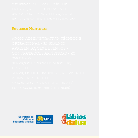
outubro de 2025, das 15h às 00h
PRESTAÇÃO DE CONTAS: ATÉ
04/03/2026 – APRESENTAÇÃO DE
RELATÓRIO FINAL DE ATIVIDADES
Recursos Humanos
APOIO ADMINISTRATIVO, TÉCNICO E
OPERACIONAL - R$ 68.810,00
APRESENTAÇÕES E EVENTOS -
CONTRATAÇÕES ARTÍSTICAS - R$
869.040,00
SERVIÇOS ESPECIALIZADOS - R$
10.970,00
SERVIÇOS DE COMUNICAÇÃO VISUAL E
AFINS - R$ 51.180,00
VALOR GLOBAL DA PARCERIA: R$
1.000.000,00 (um milhão de reais)