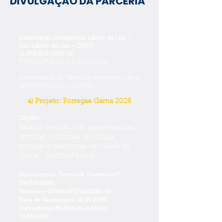
DIVULGAÇÃO DA PARCERIA
Associação Companhia Lábios da Lua –
CIA Lábios da Lua – CNPJ:
01.936.925
/0001-01,
TORNA PUBLICO A PARCERIA:
Formalização do Termo de Fomento com o
MINISTÉRIO DA CULTURA
a) Projeto: Forregae Gama 2026
Objeto:
Realizar festival com apresentações
artísticas e oficinas da cultura
popular e tradicional na cidade do
Gama - Distrito Federal.
Instrumento: Termo de Fomento nº
996319/2026
Processo:
01400.005762
/2026-08
Data de Assinatura:
12.05.2026
Instrumento Publicado no Dou:
13.05.2026