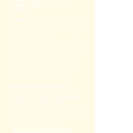
Emenda nº
03289.01
Autoria: Deputado Distrital Eduardo
Pedrosa
Objeto:
Execução do Projeto GrooveOnline
“Prevenção contra a violência” que
visa realizar encontros
motivacionais em 1 (uma) escola
pública no Recanto das Emas/DF e 1
(uma) na Ceilândia Norte, no Distrito
Federal, com palestras interativas e
ferramentas audiovisuais, visando
sensibilizar crianças e adolescentes
para a prevenção da violência.
Termo de Fomento n°: 08/2023
Processo n°:
00400-00034445
/2023-1
Data da Assinatura: 06/12/2023
Data de Fim da Vigência: 07/01/2024
Data para Prestação de Contas: 01/03/2024
Vigência: fina
Prestação de conta deferida
Valor Repassado: R$ 99.500,00