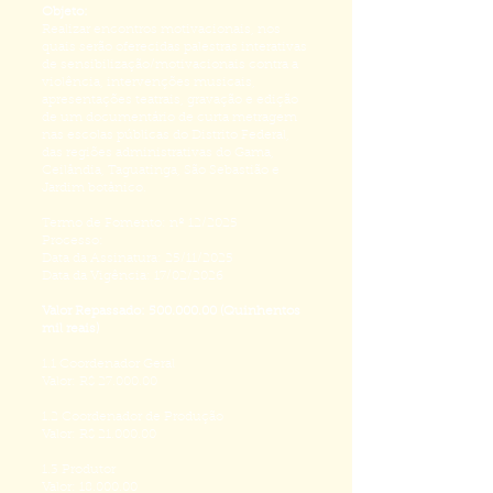
Objeto:
Realizar encontros motivacionais, nos
quais serão oferecidas palestras interativas
de sensibilização/motivacionais contra a
violência, intervenções musicais,
apresentações teatrais, gravação e edição
de um documentário de curta metragem
nas escolas públicas do Distrito Federal,
das regiões administrativas do Gama,
Ceilândia, Taguatinga, São Sebastião e
Jardim botânico.
Termo de Fomento: nº 12/2025
Processo:
Data da Assinatura: 25/11/2025
Data da Vigência: 17/02/2026
Valor Repassado:
500.000.00
(Quinhentos
mil reais)
1.1 Coordenador Geral
Valor: R$ 27.000.00
1.2 Coordenador de Produção
Valor: R$ 21.000.00
1.3 Produtor
Valor: 18.000.00