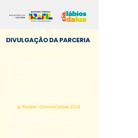
DIVULGAÇÃO DA PARCERIA
Associação Companhia Lábios da Lua –
CIA Lábios da Lua – CNPJ:
01.936.925
/0001-01,
TORNA PUBLICO A PARCERIA:
Formalização do Termo de Fomento com a
SECRETARIA EXECUTIVA DO
MINISTÉRIO DA CULTURA
a) Projeto: GrooveOnline 2024
Emenda nº
41360011
Autoria: Senador - Izalci Lucas
Objeto: