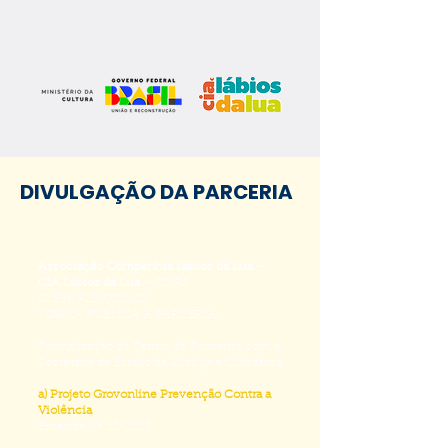
DIVULGAÇÃO DA PARCERIA
Associação Companhia Lábios da Lua –
CIA Lábios da Lua
– CNPJ:
01.936.925
/0001-01,
TORNA PÚBLICA A PARCERIA:
Formalização do Termo de Fomento com a
Secretaria de Estado de Justiça e Cidadania
a) Projeto Grovonline Prevenção Contra a
Violência
Emenda Nº 12/2025