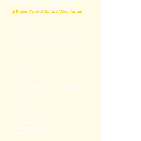
Economia Criativa do Distrito Federal.
a) Projeto Festival Cultural Viver Juntos
Emenda Nº
00212.01
Objeto:
Realizar o Festival Cultural Viver Juntos
que acontecerá no dia 02 de agosto de
2026, no estacionamento do Centro
Olímpico e Paraolímpico do Gama -
Brasília - DF.
Termo de Fomento: TF-25-SECEC/2026
Seleção nº 4471
Proposta nº 2907
Data da Prestação de Contas: 20/11/2026
Valor Repassado: 250.000,00 (Duzentos e
cinquenta mil reais)
1.1 Apoio administrativo, técnico e
operacional
Valor: R$ 37.963,96
1.2 Apresentações e eventos -
Contratações artisticas
Valor: R$ 98.437,04