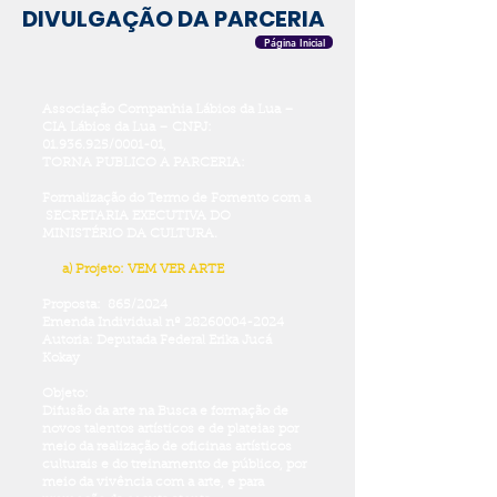
DIVULGAÇÃO DA PARCERIA
Página Inicial
Associação Companhia Lábios da Lua –
CIA Lábios da Lua – CNPJ:
01.936.925
/0001-01,
TORNA PUBLICO A PARCERIA:
Formalização do Termo de Fomento com a
SECRETARIA EXECUTIVA DO
MINISTÉRIO DA CULTURA.
a) Projeto: VEM VER ARTE
Proposta: 865/2024
Emenda Individual nº
28260004-2024
Autoria: Deputada Federal Erika Jucá
Kokay
Objeto:
Difusão da arte na Busca e formação de
novos talentos artísticos e de plateias por
meio da realização de oficinas artísticos
culturais e do treinamento de público, por
meio da vivência com a arte, e para