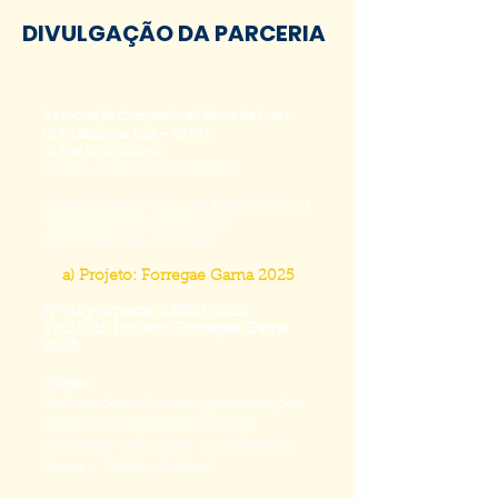
DIVULGAÇÃO DA PARCERIA
Associação Companhia Lábios da Lua –
CIA Lábios da Lua – CNPJ:
01.936.925
/0001-01,
TORNA PUBLICO A PARCERIA:
Formalização do Termo de Fomento com a
SECRETARIA EXECUTIVA DO
MINISTÉRIO DA CULTURA
a) Projeto: Forregae Gama 2025
N° da proposta: 25850/2025
Titulo do Projeto: Forregae Gama
2025
Objeto:
Realizar festival com apresentações
artísticas e oficinas da cultura
popular e tradicional na cidade do
Gama - Distrito Federal.