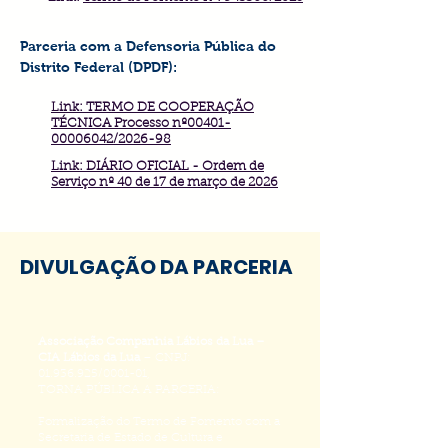
Parceria com a Defensoria Pública do
Distrito Federal (DPDF):
Link: TERMO DE COOPERAÇÃO
TÉCNICA Processo nº00401-
00006042/2026-98
Link: DIÁRIO OFICIAL - Ordem de
Serviço nº 40 de 17 de março de 2026
DIVULGAÇÃO DA PARCERIA
Associação Companhia Lábios da Lua –
CIA Lábios da Lua
– CNPJ:
01.936.925
/0001-01,
TORNA PÚBLICA A PARCERIA:
Formalização do Termo de Fomento com a
Secretaria de Estado de Cultura e