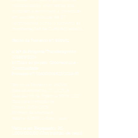
Realizar vivencias e palestras de
musicalização, com temas que
motivam e envolvem a juventude
em escolas públicas do DF
contribuindo como o fomento as
manifestações da Cultura Brasileira.
Termo de Fomento n°: 968951
a) Nº da Proposta/Transferegov.br:
001683/2024
b) Título do projeto: Grooveonline -
Continuidade​
Processo n°:
01400.009523
/2024-57
Termo de Fomento n: 968951
Data da Assinatura:27/12/2024
Data de Fim da Vigência:30/06/2025
Data para Prestação de
Contas:28/09/2025
Número da emenda e
autoria:41360011-Izalci Lucas
Valor a ser Repassado: R$
1.000.000
,00 (Um milhão de reais)