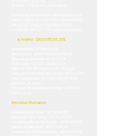
01.936.925
/0001-01,
TORNA PUBLICO A PARCERIA:
Formalização do Termo de Fomento com
MINISTÉRIO DA CULTURA/SECRETARIA
DE ARTICULAÇÃO FEDERATIVA E
COMITÊS DE CULTURA para a realização:
a) Projeto: GROOVEONLINE
Instrumento: 977468/2025
Processo n°:
01400.019331
/2025-30
Data da Assinatura: 08/09/2025
Publicado no DOU: 10/09/2025
Data de Fim da Vigência:08/09/2026
Data para Prestação de Contas: 07/11/2026
Valor Repassado: R$
2.000.000
,00 (Dois
milhões de reais)
Número da emenda e autoria:
41360004
-
Izalci Lucas
Recursos Humanos
Coordenador Geral - R$ 75.000,00
Produção Executiva - R$ 64.000,00
Coordenação de Produção - R$ 51.000,00
Gestor Financeiro - R$ 57.600,00
Assistente Administrativa - R$ 42.000,00