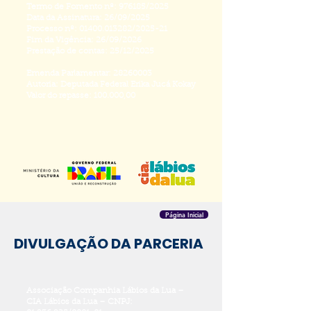
Termo de Fomento nº: 976185/2025
Data da Assinatura: 26/09/2025
Processo nº: 01400.013282/2025-21
Fim da Vigência: 26/09/2026
Prestação de contas: 25/12/2025
Emenda Parlamentar:
28260003
Autoria: Deputada Federal Erika Jucá Kokay
Valor do repasse: 100.000,00
Página Inicial
DIVULGAÇÃO DA PARCERIA
Associação Companhia Lábios da Lua –
CIA Lábios da Lua – CNPJ: