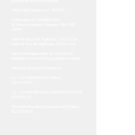
promoção da escuta atenta.
Termo de Fomento n°: 964550
a) Processo n°: 000865/2024
b) Título do projeto: Projeto: VEM VER
ARTE
Data de Início da Vigência: 31/12/2024
​Data de Fim da Vigência: 30/06/2025
Valor a ser Repassado: R$ 100.208,00
(noventa e nove mil e quinhentos reais)
Valor dos Recursos Humanos:
1.1 - COORDENADOR GERAL
R$ 14.000,00
1.2 –COORDENAÇÃO ADMINISTRATIVA
R$ 6.000,00
Valor dos Recurso Humanos do Projeto:
R$ 20.000,00