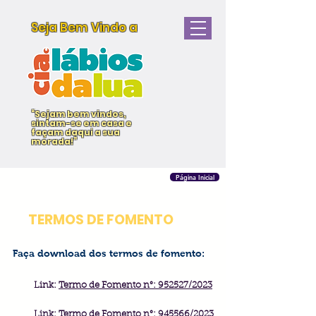
Seja Bem Vindo a
“Sejam bem vindos,
sintam-se em casa e
façam daqui a sua
morada!”
Página Inicial
TERMOS DE FOMENTO
Faça download dos termos de fomento
:
Link:
Termo de Fomento n°: 952527/2023
Link:
Termo de Fomento n°: 945566/2023