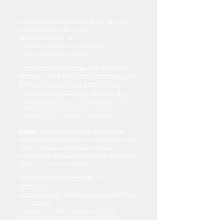
Associação Companhia Lábios da Lua –
CIA Lábios da Lua – CNPJ:
01.936.925
/0001-01,
TORNA PUBLICO A PARCERIA:
Projeto "FESTIVAL GAMÔ”
QUE ENTRE SI CELEBRAM O DISTRITO
FEDERAL, POR MEIO DO SECRETARIA DE
ESTADO DE CULTURA E ECONOMIA
CRIATIVA DO DISTRITO FEDERAL E A
ORGANIZAÇÃO DA SOCIEDADE CIVIL -
ORGANIZAÇÃO DE AÇÃO SOCIAL,
ESPORTE E CULTURA - VEM SER
Objeto:
Realizar o Festival GAMÔ que
acontecerá nos dias 18 e 19 de outubro de
2025, no Parque Recreativo Sarah
Kubitschek, estacionamento 09 ESTAÇÃO
ZERO 09 - Asa Sul, Brasília.
TERMO DE FOMENTO TF-102-
SECEC/2025
MODALIDADE: EMENDA PARLAMENTAR
Nº 00194.01
Seleção Nº 2846 / Proposta Nº 903
PERÍODO DE EXECUÇÃO: 18 e 19 de