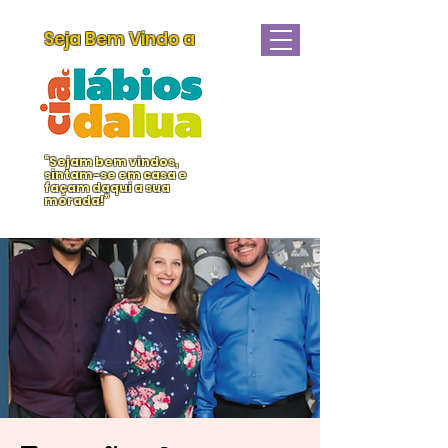
Seja Bem Vindo a
“Sejam bem vindos,
sintam-se em casa e
façam daqui a sua
morada!”