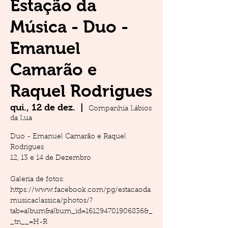
Estação da
Música - Duo -
Emanuel
Camarão e
Raquel Rodrigues
qui., 12 de dez.
  |  
Companhia Lábios
da Lua
Duo - Emanuel Camarão e Raquel
Rodrigues
12, 13 e 14 de Dezembro
Galeria de fotos:
https://www.facebook.com/pg/estacaoda
musicaclassica/photos/?
tab=album&album_id=161294701906836&_
_tn__=H-R