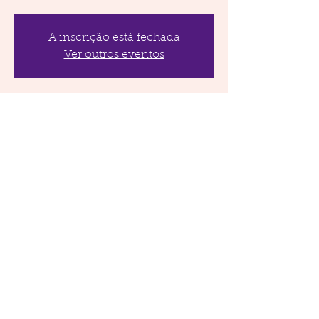
A inscrição está fechada
Ver outros eventos
Horário e local
12 de dez. de 2019, 20:30
Companhia Lábios da Lua , Quadra 4 lote
16 setor sul Gama, Distrito Federal, Brazil
Compartilhe este evento