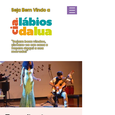
Seja Bem Vindo a
“Sejam bem vindos,
sintam-se em casa e
façam daqui a sua
morada!”